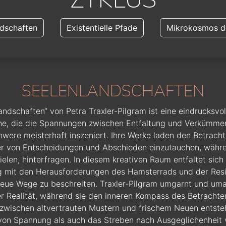
ndschaften
Existentielle Pfade
Mikrokosmos de
SEELENLANDSCHAFTEN
andschaften“ von Petra Traxler-Pilgram ist eine eindrucksvo
e, die die Spannungen zwischen Entfaltung und Verkümme
hwere meisterhaft inszeniert. Ihre Werke laden den Betrachte
 von Entscheidungen und Abschieden einzutauchen, währen
ielen, hinterfragen. In diesem kreativen Raum entfaltet sich 
 mit den Herausforderungen des Hamsterrads und der Resil
neue Wege zu beschreiten. Traxler-Pilgram umgarnt und um
r Realität, während sie den inneren Kompass des Betrachters
wischen altvertrauten Mustern und frischem Neuen entsteh
von Spannung als auch das Streben nach Ausgeglichenheit v