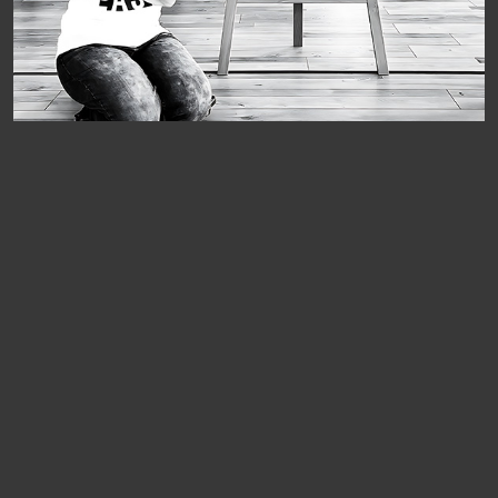
Scharfe Linien, klare Worte sind
keine Dekoration. Sie sind Schnitte
in die Oberfläche unserer
Bequemlichkeit.
Petra Traxler-Pilgram
Petra Traxler-Pilgram bewegt sich in einer Welt, die