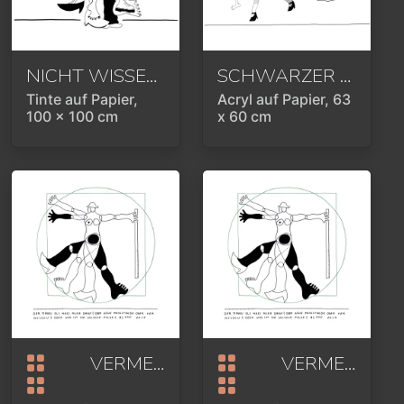
NICHT WISSEN OB MAN MÄNNLEIN ODER WEIBLEIN IST ODER HOMMAGE AN HERMAPHRODITUS UND DIE SELBSTBESTIMMUNG
SCHWARZER HUMOR ODER DEM TOD INS GESICHT LACHEN ODER IHM DIE KALTE SCHULTER ZEIGEN ODER DEN TOT TODSCHWEIGEN
Tinte auf Papier,
Acryl auf Papier, 63
100 x 100 cm
x 60 cm
VERMESSEN
2019
VERMESSEN