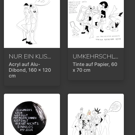
NUR EIN KLISCHEE
2023
UMKEHRSCHLUSS
2
Acryl auf Alu-
Tinte auf Papier, 60
Dibond, 160 x 120
x 70 cm
cm